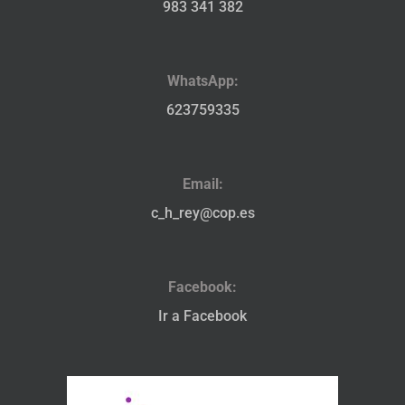
983 341 382
WhatsApp:
623759335
Email:
c_h_rey@cop.es
Facebook:
Ir a Facebook