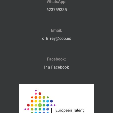
WhatsApp:
623759335
Email:
c_h_rey@cop.es
Facebook:
Ir a Facebook