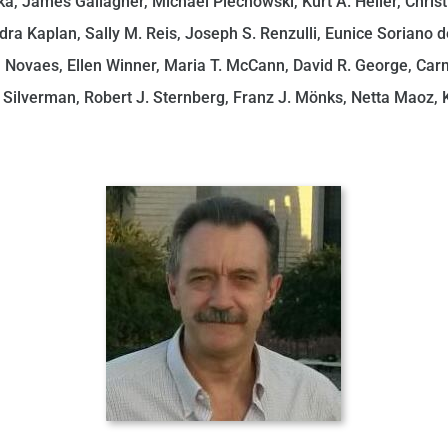
, James Gallagher, Michael Piechowski, Kurt A. Heller, Christi
ra Kaplan, Sally M. Reis, Joseph S. Renzulli, Eunice Soriano d
 Novaes, Ellen Winner, Maria T. McCann, David R. George, Carm
 Silverman, Robert J. Sternberg, Franz J. Mönks, Netta Maoz,