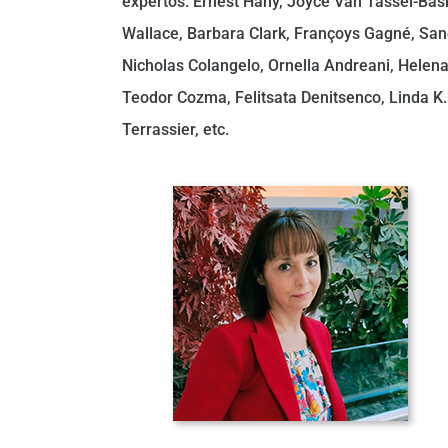
expertos: Ernest Hany, Joyce Van Tassel-Baska
Wallace, Barbara Clark, Françoys Gagné, Sand
Nicholas Colangelo, Ornella Andreani, Helena
Teodor Cozma, Felitsata Denitsenco, Linda K.
Terrassier, etc.