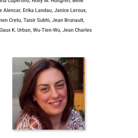
na Cupertino, Holly M. Hultgren, Belle
e Alencar, Erika Landau, Janice Leroux,
en Cretu, Taisir Subhi, Jean Brunault,
 Klaus K. Urban, Wu-Tien-Wu, Jean Charles