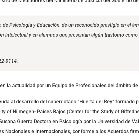
gistro de Mediadores del Ministerio de Justicia del Gobierno d
o de Psicología y Educación, de un reconocido prestigio en el ámb
n intelectual y en alumnos que presentan algún trastorno como 
C22-0114.
n la actualidad por un Equipo de Profesionales del ámbito de 
uda al desarrollo del superdotado “Huerta del Rey” formado po
ty of Nijmegen- Países Bajos (Center for the Study of Giftedn
usana Guerra Doctora en Psicología por la Universidad de Val
s Nacionales e Internacionales, conforme a los Acuerdos fir