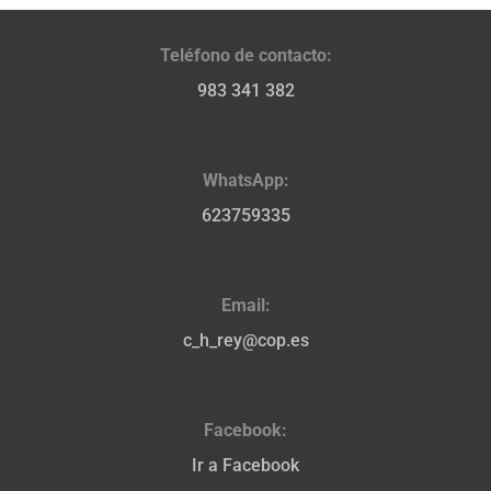
Teléfono de contacto:
983 341 382
WhatsApp:
623759335
Email:
c_h_rey@cop.es
Facebook:
Ir a Facebook