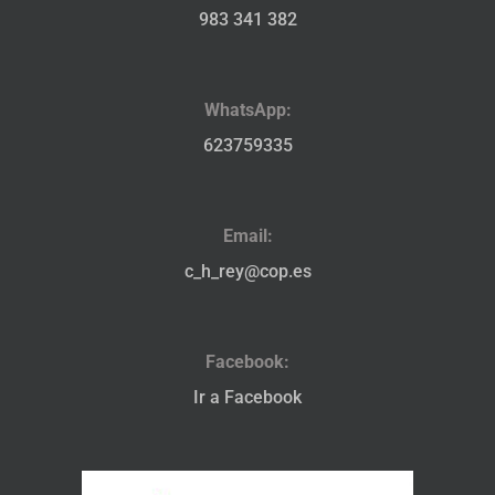
983 341 382
WhatsApp:
623759335
Email:
c_h_rey@cop.es
Facebook:
Ir a Facebook