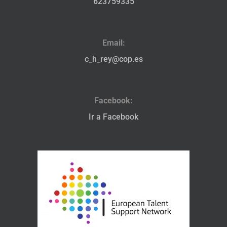
623759335
Email:
c_h_rey@cop.es
Facebook:
Ir a Facebook