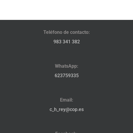
Teléfono de contacto:
983 341 382
WhatsApp:
623759335
Email:
c_h_rey@cop.es