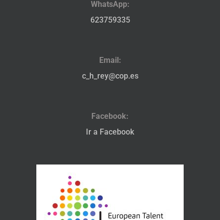
WhatsApp:
623759335
Email:
c_h_rey@cop.es
Facebook:
Ir a Facebook