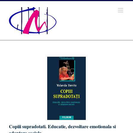
Saltar
al
contenido
Copiii supradotati. Educatie, dezvoltare emotionala si
adaptare sociala.